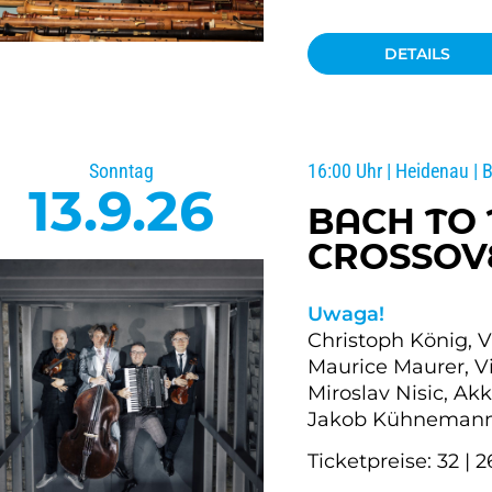
DETAILS
Sonntag
16:00 Uhr | Heidenau | 
13.9.26
BACH TO 
CROSSOV
Uwaga!
Christoph König, V
Maurice Maurer, Vi
Miroslav Nisic, Ak
Jakob Kühnemann,
Ticketpreise: 32 | 2