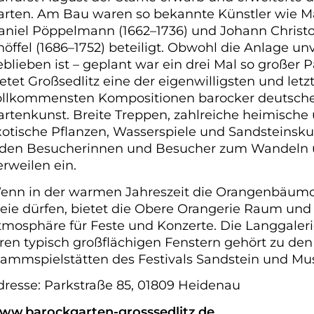
arten. Am Bau waren so bekannte Künstler wie M
aniel Pöppelmann (1662–1736) und Johann Christ
nöffel (1686–1752) beteiligt. Obwohl die Anlage un
blieben ist – geplant war ein drei Mal so großer P
etet Großsedlitz eine der eigenwilligsten und letz
ollkommensten Kompositionen barocker deutsch
artenkunst. Breite Treppen, zahlreiche heimische
xotische Pflanzen, Wasserspiele und Sandsteinsku
aden Besucherinnen und Besucher zum Wandeln
erweilen ein.
enn in der warmen Jahreszeit die Orangenbäumc
reie dürfen, bietet die Obere Orangerie Raum und
tmosphäre für Feste und Konzerte. Die Langgaleri
hren typisch großflächigen Fenstern gehört zu den
tammspielstätten des Festivals Sandstein und Mus
dresse: Parkstraße 85, 01809 Heidenau
ww.barockgarten-grosssedlitz.de