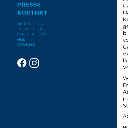
PRESSE
G
KONTAKT
D
K
NEWSLETTER
ge
IMPRESSUM
bi
DATENSCHUTZ
AGB
v
COOKIES
G
e
l
V
W
F
A
i
S
A
w