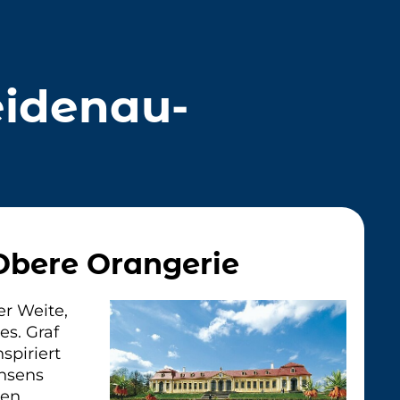
eidenau-
Obere Orangerie
er Weite,
es. Graf
spiriert
chsens
den