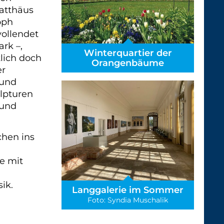
atthäus
oph
vollendet
ark –,
Winterquartier der
tlich doch
Orangenbäume
er
 und
lpturen
 und
hen ins
e mit
ik.
Langgalerie im Sommer
Foto: Syndia Muschalik