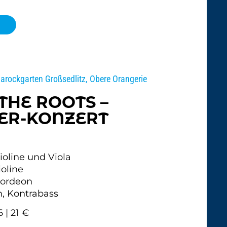
Barockgarten Großsedlitz, Obere Orangerie
THE ROOTS –
ER-KONZERT
ioline und Viola
oline
kordeon
 Kontrabass
6 | 21 €