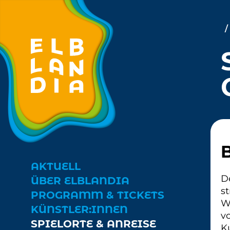
Zum Hauptinhalt springen
Cookie-Einstellungen
B
AKTUELL
D
ÜBER ELBLANDIA
s
↓
PROGRAMM & TICKETS
W
↓
KÜNSTLER:INNEN
v
SPIELORTE & ANREISE
K