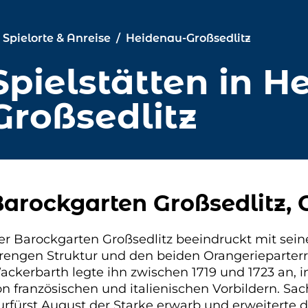
Spielorte & Anreise
Heidenau-Großsedlitz
Spielstätten in H
Großsedlitz
arockgarten Großsedlitz, 
er Barockgarten Großsedlitz beeindruckt mit sein
trengen Struktur und den beiden Orangerieparterr
ackerbarth legte ihn zwischen 1719 und 1723 an, in
on französischen und italienischen Vorbildern. Sa
urfürst August der Starke erwarb und erweiterte 