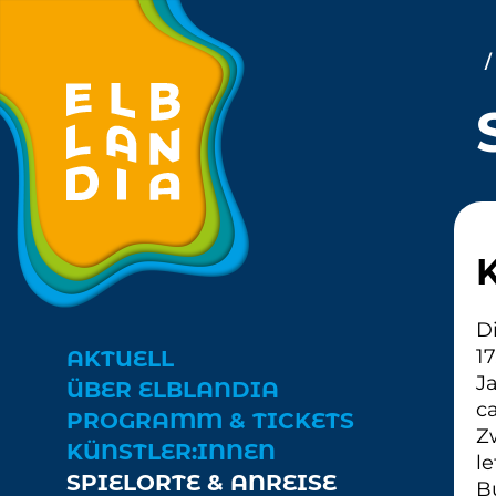
Zum Hauptinhalt springen
Cookie-Einstellungen
D
1
AKTUELL
J
ÜBER ELBLANDIA
c
↓
PROGRAMM & TICKETS
Z
↓
KÜNSTLER:INNEN
le
SPIELORTE & ANREISE
Bu