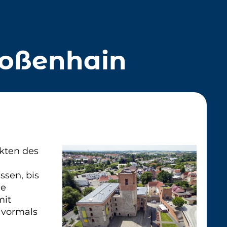
Großenhain
Akten des
ssen, bis
le
mit
r vormals