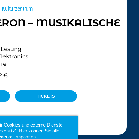
| Kulturzentrum
RON – MUSIKALISCHE
Lesung
lektronics
rre
2 €
TICKETS
ir Cookies und externe Dienste.
schutz". Hier können Sie alle
ederzeit anpassen.