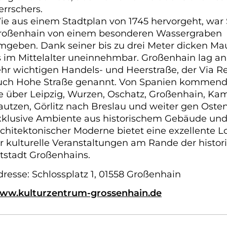
errschers.
ie aus einem Stadtplan von 1745 hervorgeht, war 
roßenhain von einem besonderen Wassergraben
mgeben. Dank seiner bis zu drei Meter dicken Ma
s im Mittelalter uneinnehmbar. Großenhain lag an
ehr wichtigen Handels- und Heerstraße, der Via Re
uch Hohe Straße genannt. Von Spanien kommend,
ie über Leipzig, Wurzen, Oschatz, Großenhain, Ka
autzen, Görlitz nach Breslau und weiter gen Oste
xklusive Ambiente aus historischem Gebäude un
rchitektonischer Moderne bietet eine exzellente L
ür kulturelle Veranstaltungen am Rande der histor
ltstadt Großenhains.
dresse: Schlossplatz 1, 01558 Großenhain
ww.kulturzentrum-grossenhain.de