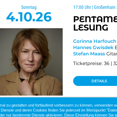
Sonntag
17:00 Uhr | Großenhain 
4.10.26
PENTAME
LESUNG
Corinna Harfouch
Hannes Gwisdek
E
Stefan Maass
Gita
Ticketpreise: 36 | 3
DETAILS
mal zu gestalten und fortlaufend verbessern zu können, verwenden w
 Dienste und deren Cookies finden Sie jederzeit im Menüpunkt "Daten
der nur bestimmte Dienste aktivieren. Diese Einstellung können Sie j