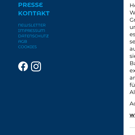
PRESSE
H
W
KONTAKT
G
NEWSLETTER
u
IMPRESSUM
e
DATENSCHUTZ
s
AGB
COOKIES
a
s
B
e
a
f
A
A
w