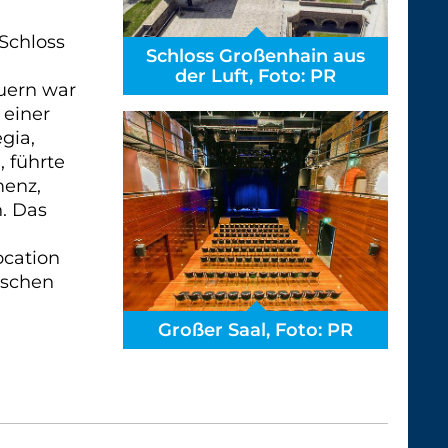
Schloss
Schloss Großenhain aus
der Luft, Foto: PR
uern war
 einer
gia,
 führte
menz,
n. Das
d
ocation
ischen
Großer Saal, Foto: PR