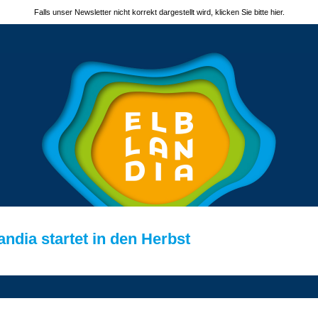
Falls unser Newsletter nicht korrekt dargestellt wird, klicken Sie bitte hier.
andia startet in den Herbst