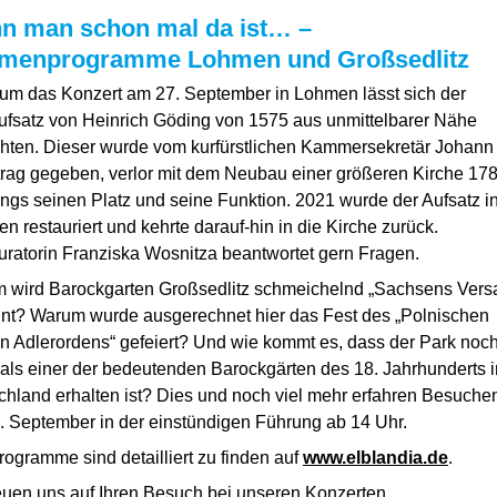
n man schon mal da ist… –
menprogramme Lohmen und Großsedlitz
um das Konzert am 27. September in Lohmen lässt sich der
aufsatz von Heinrich Göding von 1575 aus unmittelbarer Nähe
chten. Dieser wurde vom kurfürstlichen Kammersekretär Johann 
ftrag gegeben, verlor mit dem Neubau einer größeren Kirche 17
ings seinen Platz und seine Funktion. 2021 wurde der Aufsatz i
n restauriert und kehrte darauf-hin in die Kirche zurück.
uratorin Franziska Wosnitza beantwortet gern Fragen.
 wird Barockgarten Großsedlitz schmeichelnd „Sachsens Versa
nt? Warum wurde ausgerechnet hier das Fest des „Polnischen
n Adlerordens“ gefeiert? Und wie kommt es, dass der Park noc
 als einer der bedeutenden Barockgärten des 18. Jahrhunderts i
chland erhalten ist? Dies und noch viel mehr erfahren Besuche
. September in der einstündigen Führung ab 14 Uhr.
rogramme sind detailliert zu finden auf
www.elblandia.de
.
euen uns auf Ihren Besuch bei unseren Konzerten.