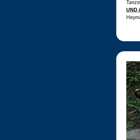
Tanzs
UND 
Heyma