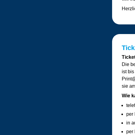
Herzl
Tick
Ticke
Die b
ist bi
Print
sie a
Wie k
tel
per
in 
per