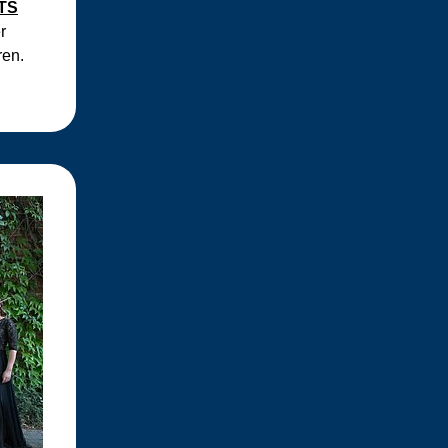
TS
r
ren.