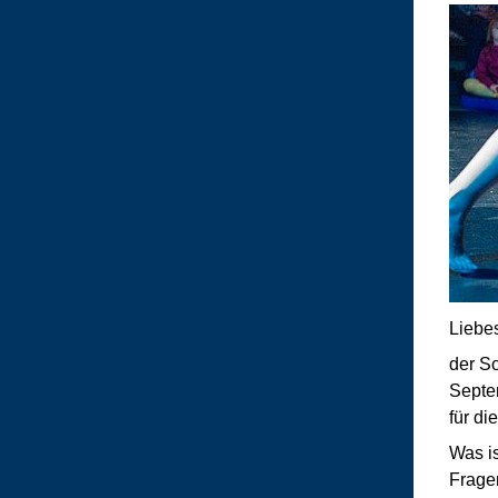
Liebe
der So
Septe
für di
Was i
Frage