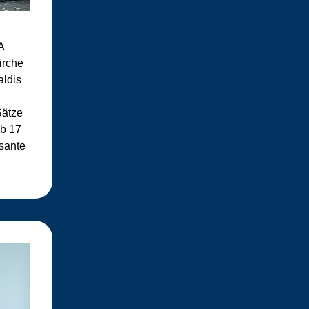
A
irche
aldis
Sätze
ab 17
ssante