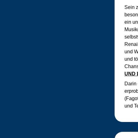
Sein 
besond
ein un
Musik
selbs
Renai
und W
und tö
Chanso
UND 
Darin
erpro
(Fagot
und Te