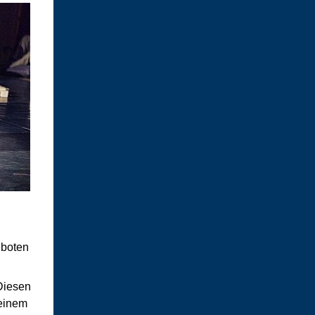
eboten
Diesen
einem