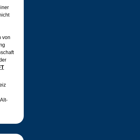
iner
nicht
n von
ung
schaft
der
FT
eiz
Alt-