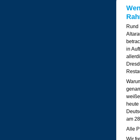
Wen
Rah
Rund 
Altar
betra
in Au
allerd
Dresde
Resta
Warum
genan
weiße
heute
Deuts
am 28
Alle P
Wir fr