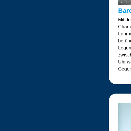
Bar
Mit d
Chamb
Lohme
berüh
Legend
zwisc
Uhr w
Gegen