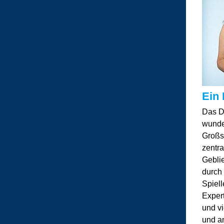
Ein 
Das D
wunde
Großse
zentra
Gebli
durch 
Spiel
Exper
und vi
und an