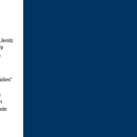
Jenitz
89
n
illes“
h
n
nde