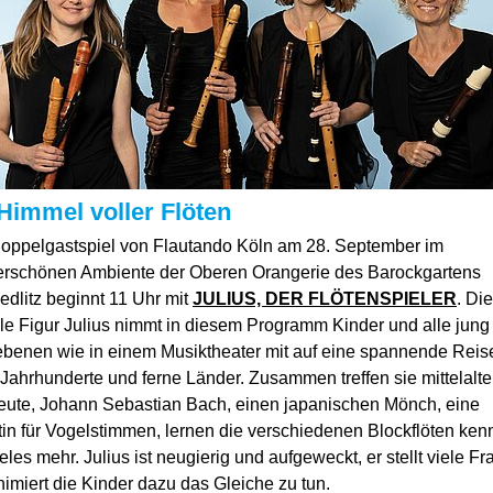
Himmel voller Flöten
oppelgastspiel von Flautando Köln am 28. September im
rschönen Ambiente der Oberen Orangerie des Barockgartens
dlitz beginnt 11 Uhr mit
JULIUS, DER FLÖTENSPIELER
. Die
le Figur Julius nimmt in diesem Programm Kinder und alle jung
ebenen wie in einem Musiktheater mit auf eine spannende Reis
Jahrhunderte und ferne Länder. Zusammen treffen sie mittelalte
leute, Johann Sebastian Bach, einen japanischen Mönch, eine
tin für Vogelstimmen, lernen die verschiedenen Blockflöten ken
eles mehr. Julius ist neugierig und aufgeweckt, er stellt viele F
imiert die Kinder dazu das Gleiche zu tun.