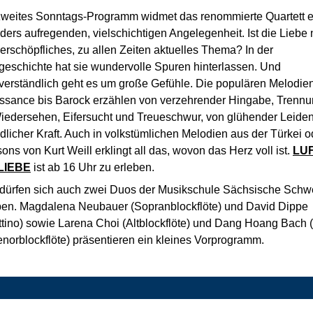
zweites Sonntags-Programm widmet das renommierte Quartett e
ers aufregenden, vielschichtigen Angelegenheit. Ist die Liebe 
erschöpfliches, zu allen Zeiten aktuelles Thema? In der
geschichte hat sie wundervolle Spuren hinterlassen. Und
tverständlich geht es um große Gefühle. Die populären Melodie
ssance bis Barock erzählen von verzehrender Hingabe, Trenn
iedersehen, Eifersucht und Treueschwur, von glühender Leiden
dlicher Kraft. Auch in volkstümlichen Melodien aus der Türkei o
ns von Kurt Weill erklingt all das, wovon das Herz voll ist.
LU
LIEBE
ist ab 16 Uhr zu erleben.
 dürfen sich auch zwei Duos der Musikschule Sächsische Schw
ben. Magdalena Neubauer (Sopranblockflöte) und David Dippe
tino) sowie Larena Choi (Altblockflöte) und Dang Hoang Bach (
norblockflöte) präsentieren ein kleines Vorprogramm.