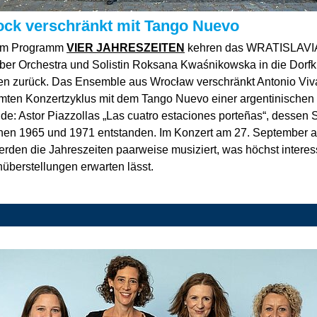
ock verschränkt mit Tango Nuevo
em Programm
VIER JAHRESZEITEN
kehren das WRATISLAVI
er Orchestra und Solistin Roksana Kwaśnikowska in die Dorfk
n zurück. Das Ensemble aus Wrocław verschränkt Antonio Viv
mten Konzertzyklus mit dem Tango Nuevo einer argentinischen
e: Astor Piazzollas „Las cuatro estaciones porteñas“, dessen 
hen 1965 und 1971 entstanden. Im Konzert am 27. September 
erden die Jahreszeiten paarweise musiziert, was höchst intere
überstellungen erwarten lässt.