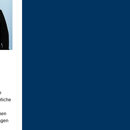
e
rliche
nen
ragen