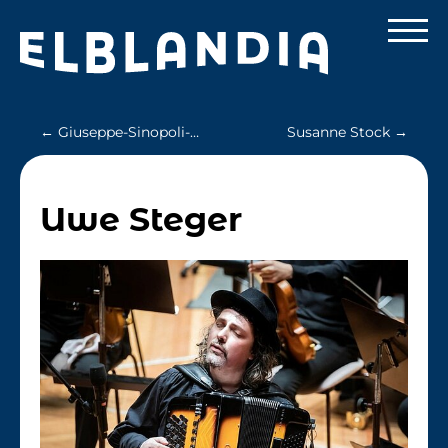
Zum Hauptinhalt springen
Cookie-Einstellungen
←
Giuseppe-Sinopoli-Akademie
Susanne Stock
→
Uwe Steger